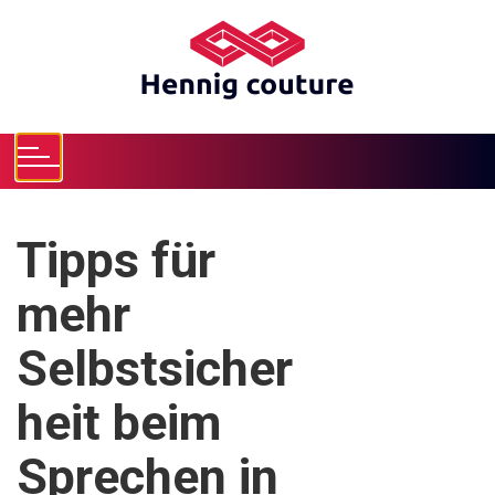
S
k
i
p
t
o
c
o
n
Tipps für
t
e
mehr
n
t
Selbstsicher
heit beim
Sprechen in