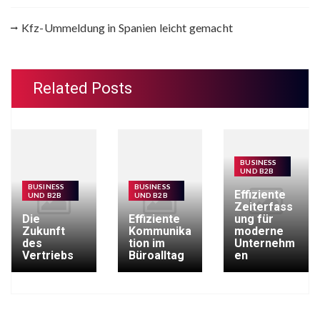
Kfz-Ummeldung in Spanien leicht gemacht
Related Posts
BUSINESS
UND B2B
BUSINESS
BUSINESS
Effiziente
UND B2B
UND B2B
Zeiterfass
Die
Effiziente
ung für
Zukunft
Kommunika
moderne
des
tion im
Unternehm
Vertriebs
Büroalltag
en