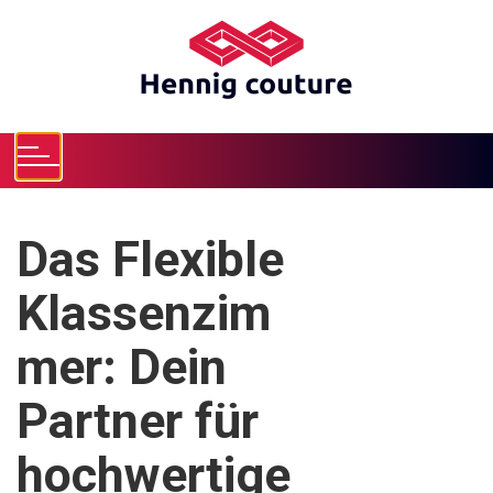
S
k
i
p
t
o
c
o
n
Das Flexible
t
e
Klassenzim
n
t
mer: Dein
Partner für
hochwertige