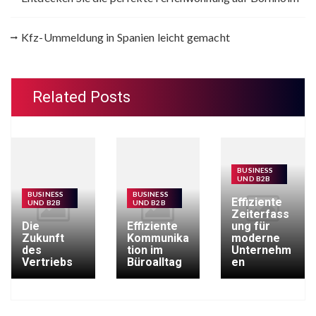
Kfz-Ummeldung in Spanien leicht gemacht
Related Posts
BUSINESS
UND B2B
BUSINESS
BUSINESS
Effiziente
UND B2B
UND B2B
Zeiterfass
Die
Effiziente
ung für
Zukunft
Kommunika
moderne
des
tion im
Unternehm
Vertriebs
Büroalltag
en