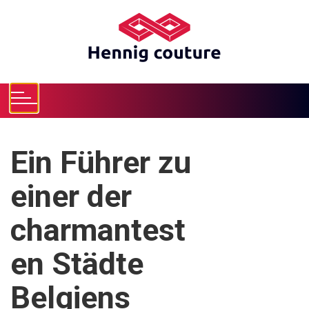
S
k
i
p
t
o
c
o
n
Ein Führer zu
t
e
einer der
n
t
charmantest
en Städte
Belgiens