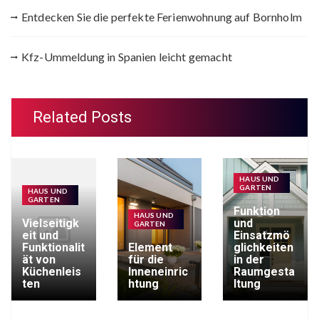
Entdecken Sie die perfekte Ferienwohnung auf Bornholm
Kfz-Ummeldung in Spanien leicht gemacht
Related Posts
HAUS UND
GARTEN
HAUS UND
GARTEN
Funktion
HAUS UND
Vielseitigk
und
GARTEN
eit und
Einsatzmö
Funktionalit
Element
glichkeiten
ät von
für die
in der
Küchenleis
Inneneinric
Raumgesta
ten
htung
ltung