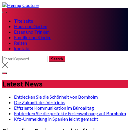
Skip
to
content
Titelseite
Haus und Garten
Essen und Trinken
Familie und Kinder
Reisen
kontakt
Latest News
Entdecken Sie die Schönheit von Bornholm
Die Zukunft des Vertriebs
Effiziente Kommunikation im Büroalltag
Entdecken Sie die perfekte Ferienwohnung auf Bornholm
Kfz-Ummeldung in Spanien leicht gemacht