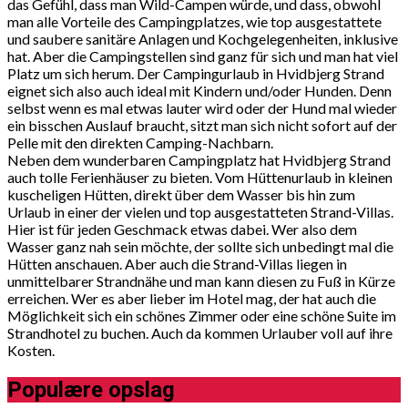
das Gefühl, dass man Wild-Campen würde, und dass, obwohl
man alle Vorteile des Campingplatzes, wie top ausgestattete
und saubere sanitäre Anlagen und Kochgelegenheiten, inklusive
hat. Aber die Campingstellen sind ganz für sich und man hat viel
Platz um sich herum. Der Campingurlaub in Hvidbjerg Strand
eignet sich also auch ideal mit Kindern und/oder Hunden. Denn
selbst wenn es mal etwas lauter wird oder der Hund mal wieder
ein bisschen Auslauf braucht, sitzt man sich nicht sofort auf der
Pelle mit den direkten Camping-Nachbarn.
Neben dem wunderbaren Campingplatz hat Hvidbjerg Strand
auch tolle Ferienhäuser zu bieten. Vom Hüttenurlaub in kleinen
kuscheligen Hütten, direkt über dem Wasser bis hin zum
Urlaub in einer der vielen und top ausgestatteten Strand-Villas.
Hier ist für jeden Geschmack etwas dabei. Wer also dem
Wasser ganz nah sein möchte, der sollte sich unbedingt mal die
Hütten anschauen. Aber auch die Strand-Villas liegen in
unmittelbarer Strandnähe und man kann diesen zu Fuß in Kürze
erreichen. Wer es aber lieber im Hotel mag, der hat auch die
Möglichkeit sich ein schönes Zimmer oder eine schöne Suite im
Strandhotel zu buchen. Auch da kommen Urlauber voll auf ihre
Kosten.
Populære opslag