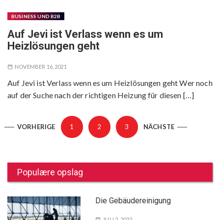
BUSINESS UND B2B
Auf Jevi ist Verlass wenn es um
Heizlösungen geht
NOVEMBER 16, 2021
Auf Jevi ist Verlass wenn es um Heizlösungen geht Wer noch
auf der Suche nach der richtigen Heizung für diesen […]
S
VORHERIGE
1
2
3
NÄCHSTE
e
i
t
e
Populære opslag
n
n
u
Die Gebäudereinigung
m
JULI 2, 2022